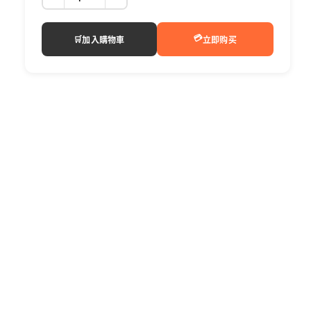
{{
{{
product
product
}}
}}
💳
🛒
加入購物車
立即购买
數
數
量
量
減
增
少
加