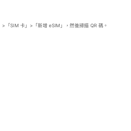
SIM 卡」>「新增 eSIM」，然後掃描 QR 碼。
，如有疑問請參考您的手機使用手冊。
×
💳
立即购买
。
請在您準備開始使用時才安裝 eSIM
，因為一旦 eSIM 連接
the World!
天數
。
的覆蓋範圍內，安裝後可能會立即啟用，即使您尚未抵達主要目