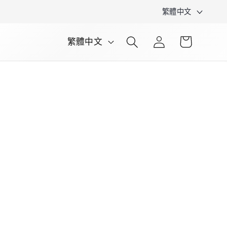
語
繁體中文
言
購
登
語
物
繁體中文
入
車
言