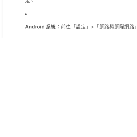
定。
Android 系統
：前往「設定」>「網路與網際網路」>「
註：不同品牌手機的設定路徑可能略有不同
重要提醒
安裝時機
：QR 碼將於購買後發送到您的電子郵件
ard and eSIM Offer Coverage in Nearly Every Corner of 
到支援的電信網路，方案將會
自動啟用並開始計算
一張eSIM，暢遊世界天涯。
提前啟用風險
：若您目前所在地已在此 eSIM 
的地。